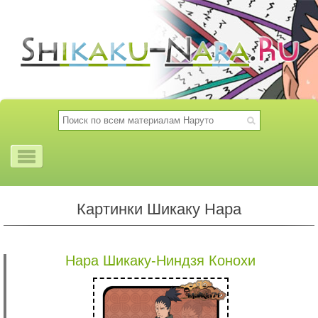
Картинки Шикаку Нара
Нара Шикаку-Ниндзя Конохи