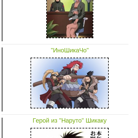
"ИноШикаЧо"
Герой из "Наруто" Шикаку