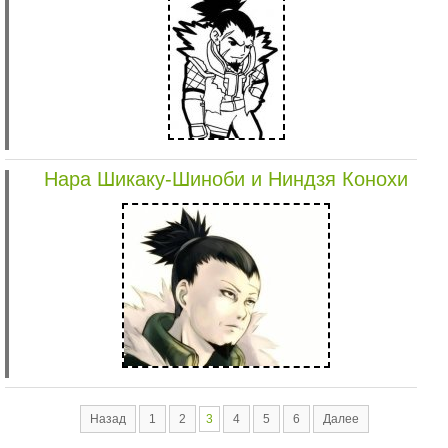
Нара Шикаку-Шиноби и Ниндзя Конохи
Назад
1
2
3
4
5
6
Далее