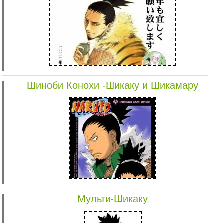
Шиноби Конохи -Шикаку и Шикамару
Мульти-Шикаку