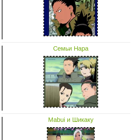
Семьи Нара
Mabui и Шикаку