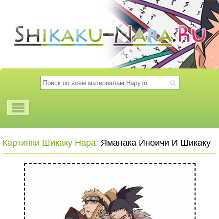
Картинки Шикаку Нара:
Яманака Иноичи И Шикаку