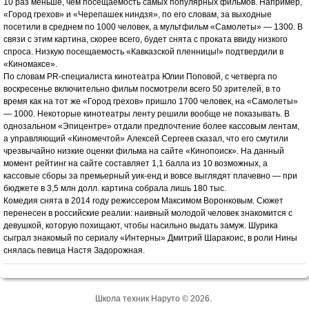
10 раз меньше, чем посещаемость самых популярных фильмов. Например,
«Город грехов» и «Черепашек ниндзя», по его словам, за выходные
посетили в среднем по 1000 человек, а мультфильм «Самолеты» — 1300. В
связи с этим картина, скорее всего, будет снята с проката ввиду низкого
спроса. Низкую посещаемость «Кавказской пленницы!» подтвердили в
«Киномаксе».
По словам PR-специалиста кинотеатра Юлии Поповой, с четверга по
воскресенье включительно фильм посмотрели всего 50 зрителей, в то
время как на тот же «Город грехов» пришло 1700 человек, на «Самолеты»
— 1000. Некоторые кинотеатры ленту решили вообще не показывать. В
однозальном «Эпицентре» отдали предпочтение более кассовым лентам,
а управляющий «Киномечтой» Алексей Сергеев сказал, что его смутили
чрезвычайно низкие оценки фильма на сайте «Кинопоиск». На данный
момент рейтинг на сайте составляет 1,1 балла из 10 возможных, а
кассовые сборы за премьерный уик-енд и вовсе выглядят плачевно — при
бюджете в 3,5 млн долл. картина собрала лишь 180 тыс.
Комедия снята в 2014 году режиссером Максимом Воронковым. Сюжет
перенесен в российские реалии: наивный молодой человек знакомится с
девушкой, которую похищают, чтобы насильно выдать замуж. Шурика
сыграл знакомый по сериалу «Интерны» Дмитрий Шаракоис, в роли Нины
снялась певица Настя Задорожная.
Школа техник Наруто © 2026.