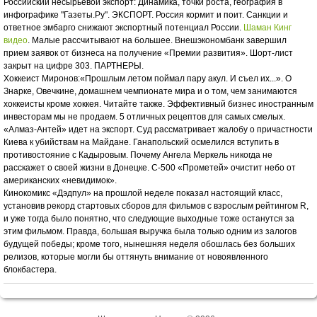
Российский несырьевой экспорт: Динамика, точки роста, география в
инфографике "Газеты.Ру". ЭКСПОРТ. Россия кормит и поит. Санкции и
ответное эмбарго снижают экспортный потенциал России.
Шаман Кинг
видео
. Малые рассчитывают на большее. Внешэкономбанк завершил
прием заявок от бизнеса на получение «Премии развития». Шорт-лист
закрыт на цифре 303. ПАРТНЕРЫ.
Хоккеист Миронов:«Прошлым летом поймал пару акул. И съел их...». О
Знарке, Овечкине, домашнем чемпионате мира и о том, чем занимаются
хоккеисты кроме хоккея. Читайте также. Эффективный бизнес иностранным
инвесторам мы не продаем. 5 отличных рецептов для самых смелых.
«Алмаз-Антей» идет на экспорт. Суд рассматривает жалобу о причастности
Киева к убийствам на Майдане. Ганапольский осмелился вступить в
противостояние с Кадыровым. Почему Ангела Меркель никогда не
расскажет о своей жизни в Донецке. С-500 «Прометей» очистит небо от
американских «невидимок».
Кинокомикс «Дэдпул» на прошлой неделе показал настоящий класс,
установив рекорд стартовых сборов для фильмов с взрослым рейтингом R,
и уже тогда было понятно, что следующие выходные тоже останутся за
этим фильмом. Правда, большая выручка была только одним из залогов
будущей победы; кроме того, нынешняя неделя обошлась без больших
релизов, которые могли бы оттянуть внимание от новоявленного
блокбастера.