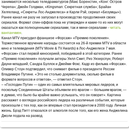
занимаются несколько теледраматургов (Макс Боренстин, «Конг: Остров
Черепа»; Джейн Голдман, «Kingsman: Секретная служба»; Брайан
Хелгеланд, «Секреты Лос-Анджелеса» и Карли Рэй, сериал «Безумцы»).
Ранее канал ни разу не запускал в производство продолжения своих
сериалов. Формат спин-оффов пока не утвержден и какие-то из них могут
оказаться как полноценными сериалами, так и мини-сериалами -
читать
ванпанчмен
.
Канал MTV присудил франшизе «Форсаж» «Премию поколения».
Торжественное вручение награды состоится на 26-й премии MTV в области
кино и телевидения (MTV Movie & TV Awards) в Лос-Анджелесе 7 мая.
«Форсаж» стал первой киносерией, победившей в этой категории. Ранее
«Премию поколения» получали актеры Уилл Смит, Риз Уизерспун, Роберт
Дауни-младший, Сандра Буллок и Джейми Фокс. Кадр из фильма «Форсаж».
Оливер Стоун подтвердил, что снимает фильм о президенте России
Владимире Путине. «Это не столько документалка, сколько фильм в
формате вопросов и ответов», — отметил Стоун.
– «Господин Путин — один из самых влиятельных мировых лидеров, и
поскольку Соединенные Штаты объявили его врагом — большим врагом, —
я думаю, что было бы крайне важно услышать, что он говорит». Картина
расскажет о взглядах российского лидера на различные события, которые
произошли с тех пор, как он впервые стал президентом в 2000 году. Личная
жизнь. Брэд Питт отказался от алкоголя после того, как его жена Анджелина
Джоли подала на развод.