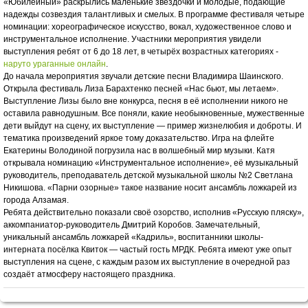
«Юбилейный» раскрылись маленькие звёздочки и молодые, подающие
надежды созвездия талантливых и смелых. В программе фестиваля четыре
номинации: хореографическое искусство, вокал, художественное слово и
инструментальное исполнение. Участники мероприятия увидели
выступления ребят от 6 до 18 лет, в четырёх возрастных категориях -
наруто ураганные онлайн
.
До начала мероприятия звучали детские песни Владимира Шаинского.
Открыла фестиваль Лиза Барахтенко песней «Нас бьют, мы летаем».
Выступление Лизы было вне конкурса, песня в её исполнении никого не
оставила равнодушным. Все поняли, какие необыкновенные, мужественные
дети выйдут на сцену, их выступление — пример жизнелюбия и доброты. И
тематика произведений яркое тому доказательство. Игра на флейте
Екатерины Володиной погрузила нас в волшебный мир музыки. Катя
открывала номинацию «Инструментальное исполнение», её музыкальный
руководитель, преподаватель детской музыкальной школы №2 Светлана
Никишова. «Парни озорные» такое название носит ансамбль ложкарей из
города Алзамая.
Ребята действительно показали своё озорство, исполнив «Русскую пляску»,
аккомпаниатор-руководитель Дмитрий Коробов. Замечательный,
уникальный ансамбль ложкарей «Кадриль», воспитанники школы-
интерната посёлка Квиток — частый гость МРДК. Ребята имеют уже опыт
выступления на сцене, с каждым разом их выступление в очередной раз
создаёт атмосферу настоящего праздника.