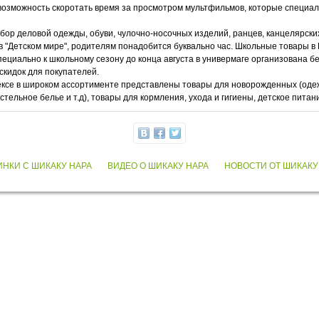
возможность скоротать время за просмотром мультфильмов, которые специал
ор деловой одежды, обуви, чулочно-носочных изделий, ранцев, канцелярских
в "Детском мире", родителям понадобится буквально час. Школьные товары в
пециально к школьному сезону до конца августа в универмаге организована 
скидок для покупателей.
лексе в широком ассортименте представлены товары для новорожденных (оде
тельное белье и т.д), товары для кормления, ухода и гигиены, детское питание
ИНКИ С ШИКАКУ НАРА
ВИДЕО О ШИКАКУ НАРА
НОВОСТИ ОТ ШИКАКУ