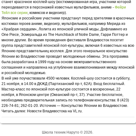
станет красочное косплей-шоу (костюмированная игра, участники которой
переодеваются в персонажей известных мультфильмов, аниме -
Фейри
Тейл все серии
, комиксов и видеоигр).
Японские и российские участники предстанут перед зрителями в красочных
костюмах героев аниме, видеоигр, мультфильмов, например Мерида из
«Храбрая сердцем», Лолита из японской уличной моды, Дофламинго из
One Piece, Эсмеральда из The Hunchback of Notre Dame, Гарри Поттер и
многие другие. Во время проведения фестиваля Владивосток посетит
группа представителей японской поп-культуры, включая 6 известных на всю
Японию представительниц косплея. Для этого генеральное консульство
Японии во Владивостоке проводит молодежные обмены. Эта программа
была разработана в 1999 году на основе межправительственного
соглашения и направлена на углубление взаимопонимания между японской
и российской молодежью.
В ней уже поучаствовали 4500 человек. Косплей-шоу состоится в субботу,
21 ноября, в 14.00 в ДКЖД (Партизанский пр-т, 62А). Вход бесплатный.
Мастер-класс по японской поп-культуре состоится в воскресенье, 22
ноября, в Японском центре (Океанский пр-т, 37). Участие бесплатное,
необходима предварительная запись по телефонам консульства: 8 (423)
226-74-81; 262-01-20. Источник — Консульство Японии во Владивостоке.
Читать далее: Новости Владивостока на VL.ru.
Школа техник Наруто © 2026.